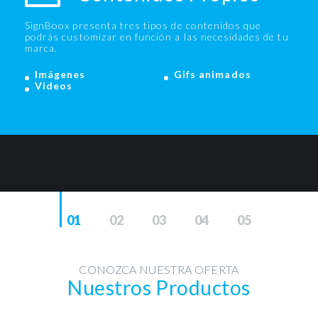
SignBoox presenta tres tipos de contenidos que
podrás customizar en función a las necesidades de tu
marca.
Imágenes
Gifs animados
Videos
1
2
3
4
5
CONOZCA NUESTRA OFERTA
Nuestros Productos